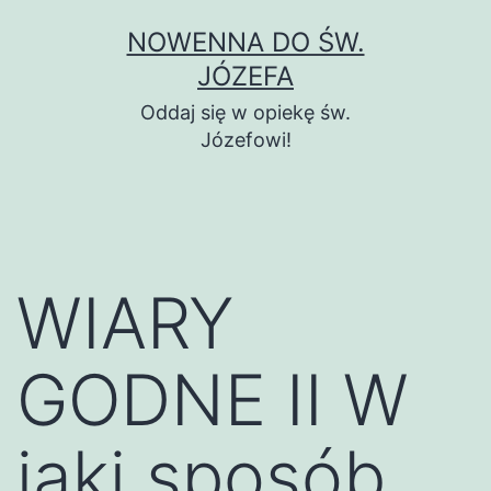
Przejdź
NOWENNA DO ŚW.
do
JÓZEFA
treści
Oddaj się w opiekę św.
Józefowi!
WIARY
GODNE II W
jaki sposób