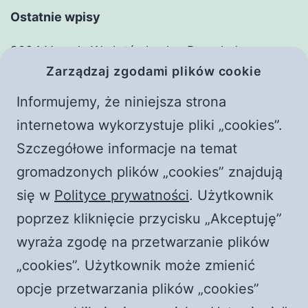
Ostatnie wpisy
2024 Vavada W złotówkach – Przegląd
Zarządzaj zgodami plików cookie
zasadniczy
Adim Adim Basarili Bahis Deneyimi: MostBet ile
Informujemy, że niniejsza strona
Witaj, świecie!
internetowa wykorzystuje pliki „cookies”.
Frączek i Żyłka. Rozmowy z czerwonym
Szczegółowe informacje na temat
piorunem || Raport o stanie wwwiary
gromadzonych plików „cookies” znajdują
Płoną kościoły w Polsce! Rewolucja przyspiesza?
się w
Polityce prywatności
. Użytkownik
|| Jaka jest prawda?
poprzez kliknięcie przycisku „Akceptuję”
wyraża zgodę na przetwarzanie plików
Najnowsze komentarze
„cookies”. Użytkownik może zmienić
Komentator WordPress
-
Witaj, świecie!
opcje przetwarzania plików „cookies”
durlian@netscape.net
-
Episkopat RUGA księży i