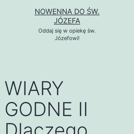
Przejdź
NOWENNA DO ŚW.
do
JÓZEFA
treści
Oddaj się w opiekę św.
Józefowi!
WIARY
GODNE II
Dlaczego