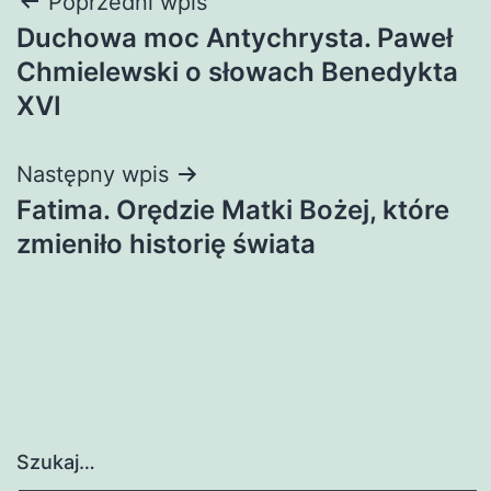
Nawigacja
Poprzedni wpis
Duchowa moc Antychrysta. Paweł
wpisu
Chmielewski o słowach Benedykta
XVI
Następny wpis
Fatima. Orędzie Matki Bożej, które
zmieniło historię świata
Szukaj…