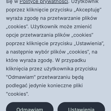
się w
Polityce prywatności
. Użytkownik
|| Jaka jest prawda?
poprzez kliknięcie przycisku „Akceptuję”
wyraża zgodę na przetwarzanie plików
Najnowsze komentarze
„cookies”. Użytkownik może zmienić
Komentator WordPress
-
Witaj, świecie!
opcje przetwarzania plików „cookies”
durlian@netscape.net
-
Episkopat RUGA księży i
poprzez kliknięcie przycisku „Ustawienia”,
świeckich! Dlaczego nie z katolewicy?
a następnie wybór plików „cookies”, na
Wiktor
-
Czy księża to nowi Żydzi?
które wyraża zgodę. W przypadku
Zespół promocji PCh24.TV
-
Media bez wyboru?
kliknięcia przez użytkownika przycisku
PCh24 to wolność
"Odmawiam" przetwarzaniu będą
Karlik
-
Media bez wyboru? PCh24 to wolność
podlegać jedynie konieczne pliki
"cookies".
Odmawiam
Ustawienia