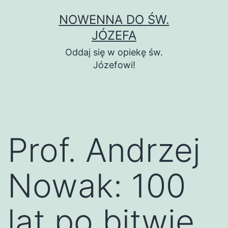
Przejdź
NOWENNA DO ŚW.
do
JÓZEFA
treści
Oddaj się w opiekę św.
Józefowi!
Prof. Andrzej
Nowak: 100
lat po bitwie,