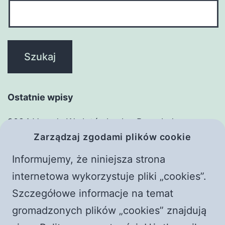
Ostatnie wpisy
2024 Vavada W złotówkach – Przegląd
Zarządzaj zgodami plików cookie
zasadniczy
Adim Adim Basarili Bahis Deneyimi: MostBet ile
Informujemy, że niniejsza strona
Witaj, świecie!
internetowa wykorzystuje pliki „cookies”.
Frączek i Żyłka. Rozmowy z czerwonym
Szczegółowe informacje na temat
piorunem || Raport o stanie wwwiary
gromadzonych plików „cookies” znajdują
Płoną kościoły w Polsce! Rewolucja przyspiesza?