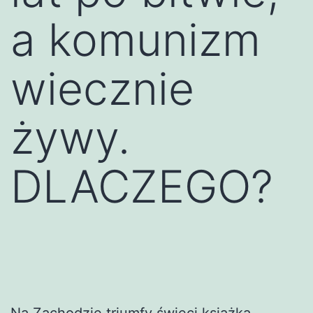
a komunizm
wiecznie
żywy.
DLACZEGO?
Na Zachodzie triumfy święci książka