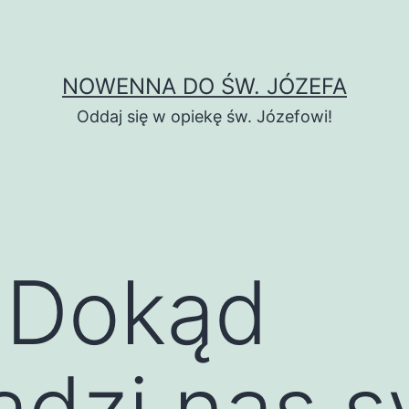
NOWENNA DO ŚW. JÓZEFA
Oddaj się w opiekę św. Józefowi!
 Dokąd
dzi nas s