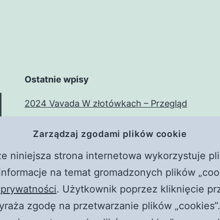
Ostatnie wpisy
2024 Vavada W złotówkach – Przegląd
zasadniczy
Zarządzaj zgodami plików cookie
Adim Adim Basarili Bahis Deneyimi:
MostBet ile
e niniejsza strona internetowa wykorzystuje pli
Witaj, świecie!
nformacje na temat gromadzonych plików „cook
Frączek i Żyłka. Rozmowy z czerwonym
 prywatności
. Użytkownik poprzez kliknięcie pr
piorunem || Raport o stanie wwwiary
yraża zgodę na przetwarzanie plików „cookies”