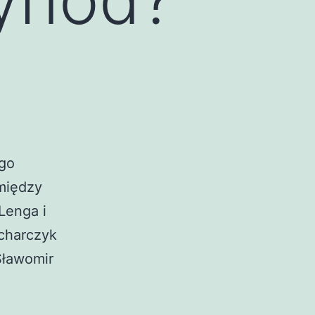
ego
 między
Lenga i
ucharczyk
Sławomir