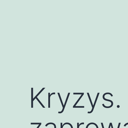
Przejdź
do
treści
Kryzys.
zaprowa