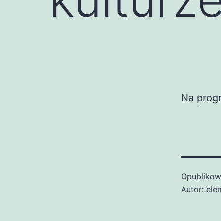
Na progr
Opubliko
Autor:
ele