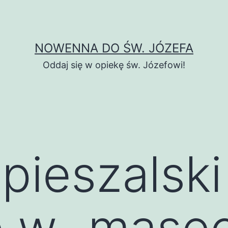
NOWENNA DO ŚW. JÓZEFA
Oddaj się w opiekę św. Józefowi!
pieszalski
e w „mase