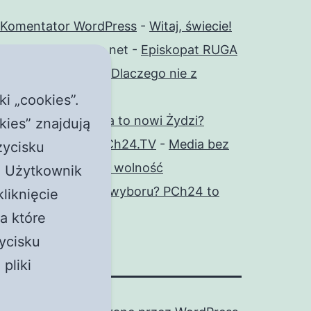
Komentator WordPress
-
Witaj, świecie!
durlian@netscape.net
-
Episkopat RUGA
księży i świeckich! Dlaczego nie z
katolewicy?
ki „cookies”.
Wiktor
-
Czy księża to nowi Żydzi?
ies” znajdują
Zespół promocji PCh24.TV
-
Media bez
zycisku
wyboru? PCh24 to wolność
. Użytkownik
Karlik
-
Media bez wyboru? PCh24 to
liknięcie
wolność
a które
ycisku
pliki