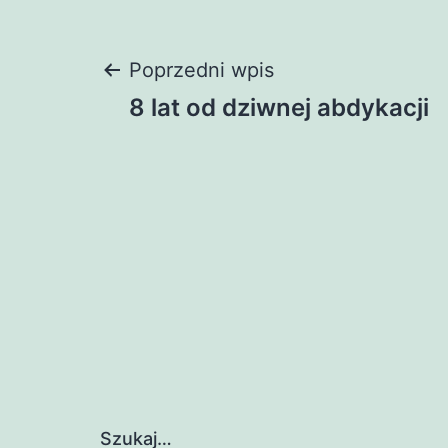
Nawigacja
Poprzedni wpis
8 lat od dziwnej abdykacji
wpisu
Szukaj…