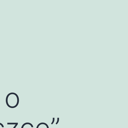
 o
czce”