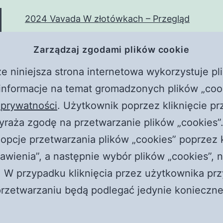
2024 Vavada W złotówkach – Przegląd
zasadniczy
Zarządzaj zgodami plików cookie
Adim Adim Basarili Bahis Deneyimi:
MostBet ile
e niniejsza strona internetowa wykorzystuje pli
Witaj, świecie!
nformacje na temat gromadzonych plików „cook
Frączek i Żyłka. Rozmowy z czerwonym
 prywatności
. Użytkownik poprzez kliknięcie pr
piorunem || Raport o stanie wwwiary
yraża zgodę na przetwarzanie plików „cookies”
Płoną kościoły w Polsce! Rewolucja
opcje przetwarzania plików „cookies” poprzez k
przyspiesza? || Jaka jest prawda?
awienia”, a następnie wybór plików „cookies”, n
 W przypadku kliknięcia przez użytkownika prz
zetwarzaniu będą podlegać jedynie konieczne 