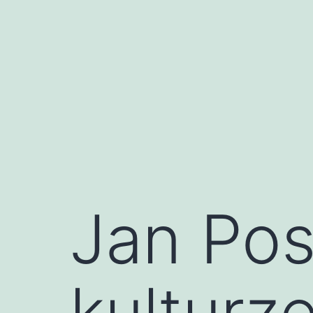
Przejdź
do
treści
Jan Pos
kulturz