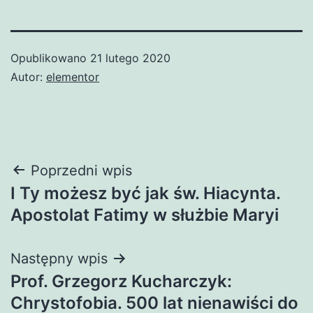
Opublikowano
21 lutego 2020
Autor:
elementor
Nawigacja
Poprzedni wpis
I Ty możesz być jak św. Hiacynta.
wpisu
Apostolat Fatimy w służbie Maryi
Następny wpis
Prof. Grzegorz Kucharczyk:
Chrystofobia. 500 lat nienawiści do