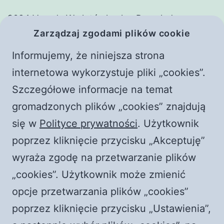
2024 Vavada W złotówkach – Przegląd
Zarządzaj zgodami plików cookie
zasadniczy
Adim Adim Basarili Bahis Deneyimi: MostBet ile
Informujemy, że niniejsza strona
Witaj, świecie!
internetowa wykorzystuje pliki „cookies”.
Frączek i Żyłka. Rozmowy z czerwonym
Szczegółowe informacje na temat
piorunem || Raport o stanie wwwiary
gromadzonych plików „cookies” znajdują
Płoną kościoły w Polsce! Rewolucja przyspiesza?
się w
Polityce prywatności
. Użytkownik
|| Jaka jest prawda?
poprzez kliknięcie przycisku „Akceptuję”
wyraża zgodę na przetwarzanie plików
Najnowsze komentarze
„cookies”. Użytkownik może zmienić
Komentator WordPress
-
Witaj, świecie!
opcje przetwarzania plików „cookies”
durlian@netscape.net
-
Episkopat RUGA księży i
poprzez kliknięcie przycisku „Ustawienia”,
świeckich! Dlaczego nie z katolewicy?