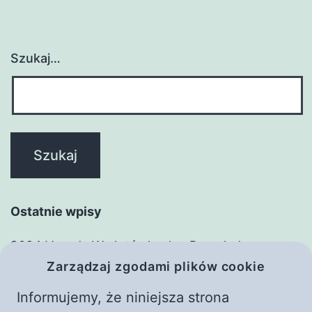
Szukaj…
Ostatnie wpisy
2024 Vavada W złotówkach – Przegląd
Zarządzaj zgodami plików cookie
zasadniczy
Adim Adim Basarili Bahis Deneyimi: MostBet ile
Informujemy, że niniejsza strona