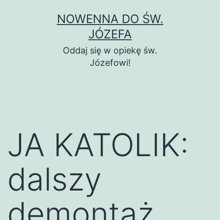
Przejdź
NOWENNA DO ŚW.
do
JÓZEFA
treści
Oddaj się w opiekę św.
Józefowi!
JA KATOLIK:
dalszy
demontaż