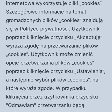
Witaj, świecie!
internetowa wykorzystuje pliki „cookies”.
Frączek i Żyłka. Rozmowy z czerwonym
Szczegółowe informacje na temat
piorunem || Raport o stanie wwwiary
gromadzonych plików „cookies” znajdują
Płoną kościoły w Polsce! Rewolucja przyspiesza?
się w
Polityce prywatności
. Użytkownik
|| Jaka jest prawda?
poprzez kliknięcie przycisku „Akceptuję”
wyraża zgodę na przetwarzanie plików
Najnowsze komentarze
„cookies”. Użytkownik może zmienić
Komentator WordPress
-
Witaj, świecie!
opcje przetwarzania plików „cookies”
durlian@netscape.net
-
Episkopat RUGA księży i
poprzez kliknięcie przycisku „Ustawienia”,
świeckich! Dlaczego nie z katolewicy?
a następnie wybór plików „cookies”, na
Wiktor
-
Czy księża to nowi Żydzi?
które wyraża zgodę. W przypadku
Zespół promocji PCh24.TV
-
Media bez wyboru?
kliknięcia przez użytkownika przycisku
PCh24 to wolność
"Odmawiam" przetwarzaniu będą
Karlik
-
Media bez wyboru? PCh24 to wolność