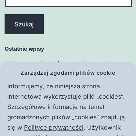
Ostatnie wpisy
2024 Vavada W złotówkach – Przegląd
Zarządzaj zgodami plików cookie
zasadniczy
Adim Adim Basarili Bahis Deneyimi: MostBet ile
Informujemy, że niniejsza strona
Witaj, świecie!
internetowa wykorzystuje pliki „cookies”.
Frączek i Żyłka. Rozmowy z czerwonym
Szczegółowe informacje na temat
piorunem || Raport o stanie wwwiary
gromadzonych plików „cookies” znajdują
Płoną kościoły w Polsce! Rewolucja przyspiesza?
się w
Polityce prywatności
. Użytkownik
|| Jaka jest prawda?