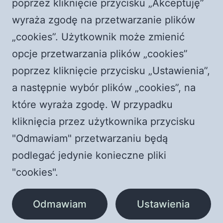
poprzez kliknięcie przycisku „Akceptuję”
wyraża zgodę na przetwarzanie plików
Najnowsze komentarze
„cookies”. Użytkownik może zmienić
Komentator WordPress
-
Witaj, świecie!
opcje przetwarzania plików „cookies”
durlian@netscape.net
-
Episkopat RUGA księży i
poprzez kliknięcie przycisku „Ustawienia”,
świeckich! Dlaczego nie z katolewicy?
a następnie wybór plików „cookies”, na
Wiktor
-
Czy księża to nowi Żydzi?
które wyraża zgodę. W przypadku
Zespół promocji PCh24.TV
-
Media bez wyboru?
kliknięcia przez użytkownika przycisku
PCh24 to wolność
"Odmawiam" przetwarzaniu będą
Karlik
-
Media bez wyboru? PCh24 to wolność
podlegać jedynie konieczne pliki
"cookies".
Odmawiam
Ustawienia
NOWENNA DO ŚW. JÓZEFA