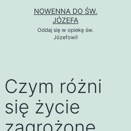
Przejdź
NOWENNA DO ŚW.
do
JÓZEFA
treści
Oddaj się w opiekę św.
Józefowi!
Czym różni
się życie
zagrożone